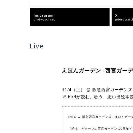
Instagram
X
birdwatchnet
@birdwatc
Live
えほんガーデン -西宮ガーデ
11/4（土） @ 阪急西宮ガーデンズ
※ birdが読む、歌う、思い出絵本
INFO →
阪急西宮ガーデンズ
、
えほんガー
「絵本」がテーマの西宮ガーデンズ9周年イ