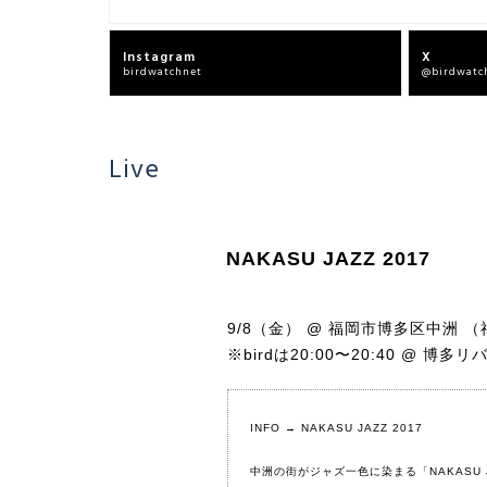
Instagram
X
birdwatchnet
@birdwatc
Live
NAKASU JAZZ 2017
9/8（金） @ 福岡市博多区中洲 
※birdは20:00〜20:40 @ 博
INFO →
NAKASU JAZZ 2017
中洲の街がジャズ一色に染まる「NAKASU JA