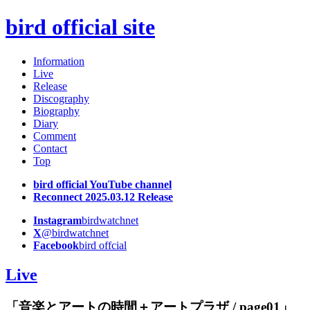
bird official site
Information
Live
Release
Discography
Biography
Diary
Comment
Contact
Top
bird official YouTube channel
Reconnect 2025.03.12 Release
Instagram
birdwatchnet
X
@birdwatchnet
Facebook
bird offcial
Live
「音楽とアートの時間＋アートプラザ / page01」