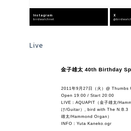
Instagram
X
birdwatchnet
@birdwatc
Live
金子雄太 40th Birthday Spe
2011年9月27日（火）@ Thumbs
Open 19:00 / Start 20:00
LIVE：AQUAPIT（
金子雄太
/Hamm
け
/Guitar）, bird with The N.B.3
雄太
/Hammond Organ）
INFO：
Yuta Kaneko.ogr