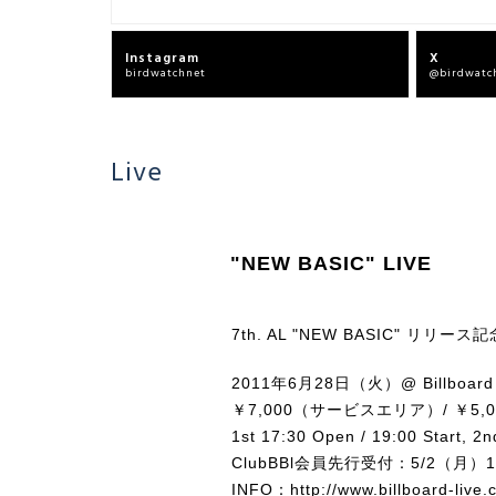
Instagram
X
birdwatchnet
@birdwatc
Live
"NEW BASIC" LIVE
7th. AL "NEW BASIC" リリース記念ラ
2011年6月28日（火）@ Billboard 
￥7,000（サービスエリア）/ ￥5
1st 17:30 Open / 19:00 Start, 2n
ClubBBl会員先行受付：5/2（月）1
INFO：
http://www.billboard-live.