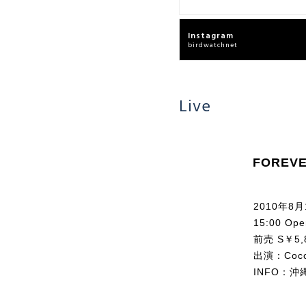
Instagram
birdwatchnet
Live
FOREVE
2010年
15:00 Open
前売 S￥5,8
出演：Cocc
INFO：
沖