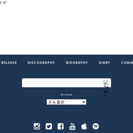
2:47
RELEASE
DISCOGRAPHY
BIOGRAPHY
DIARY
COMM
Archive