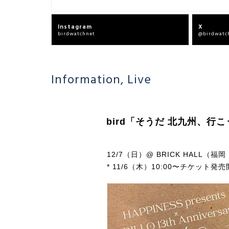
Instagram
X
birdwatchnet
@birdwatc
Information
,
Live
bird「そうだ 北九州、行こう。」4
12/7（日）@ BRICK HALL（
* 11/6（木）10:00〜チケット発