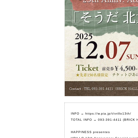
INFO →
https://w.pia.jp/t/vrillo13th/
TOTAL INFO → 093-391-4411 (
BRICK 
HAPPINESS presentes