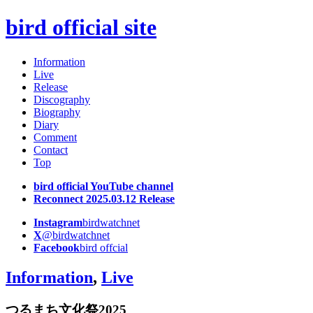
bird official site
Information
Live
Release
Discography
Biography
Diary
Comment
Contact
Top
bird official YouTube channel
Reconnect 2025.03.12 Release
Instagram
birdwatchnet
X
@birdwatchnet
Facebook
bird offcial
Information
,
Live
つるまち文化祭2025