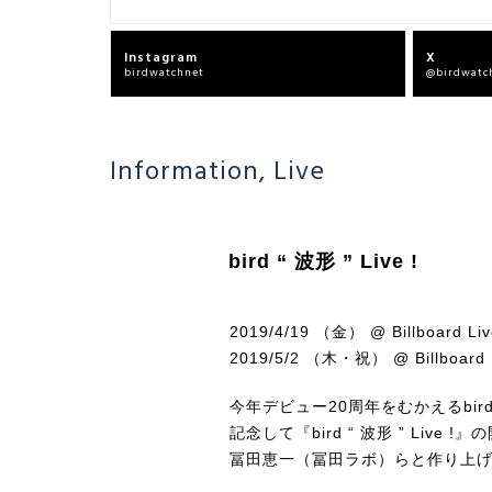
Instagram
X
birdwatchnet
@birdwatc
Information
,
Live
bird “ 波形 ” Live !
2019/4/19 （金） @ Bi
l
lboard 
2019/5/2 （木・祝） @ Billboar
今年デビュー20周年をむかえるbi
記念して『bird “ 波形 ” Live 
冨田恵一（冨田ラボ）らと作り上げ