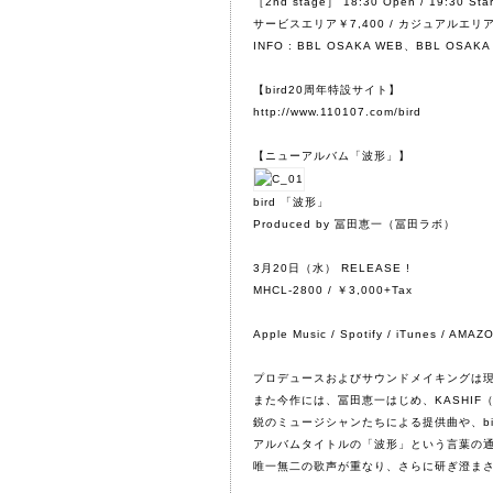
［2nd stage］ 18:30 Open / 19:30 Star
サービスエリア￥7,400 / カジュアルエリア
INFO :
BBL OSAKA WEB
、BBL OSAKA 
【bird20周年特設サイト】
http://www.110107.com/bird
【ニューアルバム「波形」】
bird
「波形」
Produced by
冨田恵一（冨田ラボ）
3月20日（水） RELEASE !
MHCL-2800 / ￥3,000+Tax
Apple Music
/
Spotify
/
iTunes
/
AMAZ
プロデュースおよびサウンドメイキングは
また今作には、
冨田恵一
はじめ、
KASHIF
鋭のミュージシャンたちによる提供曲や、b
アルバムタイトルの「波形」という言葉の通り
唯一無二の歌声が重なり、さらに研ぎ澄ま