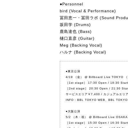
●Personnel
bird (Vocal & Performance)
冨田恵一・冨田ラボ
(Sound Produ
坂田学
(Drums)
鹿島達也
(Bass)
樋口直彦
(Guitar)
Meg
(Backing Vocal)
ハルナ
(Backing Vocal)
●東京公演
4/19 （金） @ Billboard Live TOKYO
［1st stage］ 17:30 Open / 18:30 Star
［2nd stage］ 20:30 Open / 21:30 Star
サービスエリア￥7,400 / カジュアルエリア
INFO :
BBL TOKYO WEB
、BBL TOKYO
●大阪公演
5/2 （木・祝） @ Billboard Live OSA
［1st stage］ 15:30 Open / 16:30 Star