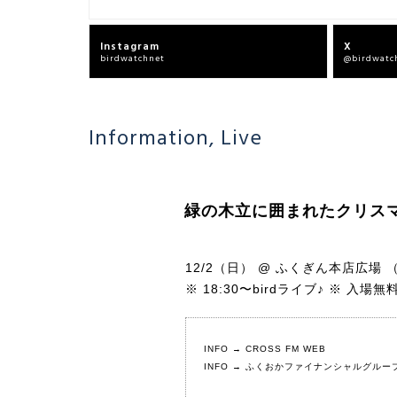
Instagram
X
birdwatchnet
@birdwatc
Information
,
Live
緑の木立に囲まれたクリス
12/2（日） @ ふくぎん本店広場 
※ 18:30〜birdライブ♪ ※ 入場無
INFO →
CROSS FM WEB
INFO → ふくおかファイナンシャルグループ文化