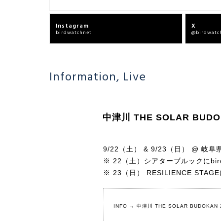
Instagram
X
birdwatchnet
@birdwatc
Information
,
Live
中津川 THE SOLAR BUDO
9/22（土） & 9/23（日） @
※ 22（土）シアターブルックにbi
※ 23（日） RESILIENCE STAG
INFO →
中津川 THE SOLAR BUDOKAN 