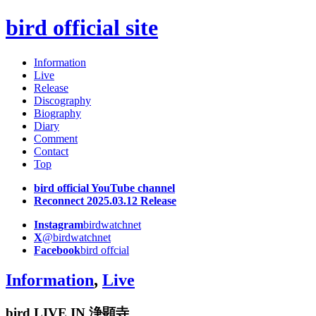
bird official site
Information
Live
Release
Discography
Biography
Diary
Comment
Contact
Top
bird official YouTube channel
Reconnect 2025.03.12 Release
Instagram
birdwatchnet
X
@birdwatchnet
Facebook
bird offcial
Information
,
Live
bird LIVE IN 浄顕寺