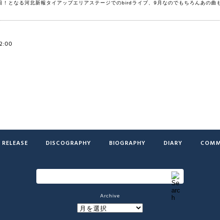
目！となる河北新報タイアップエリアステージでのbirdライブ、9月なのでもちろんあの曲
12:00
RELEASE
DISCOGRAPHY
BIOGRAPHY
DIARY
COMM
Archive