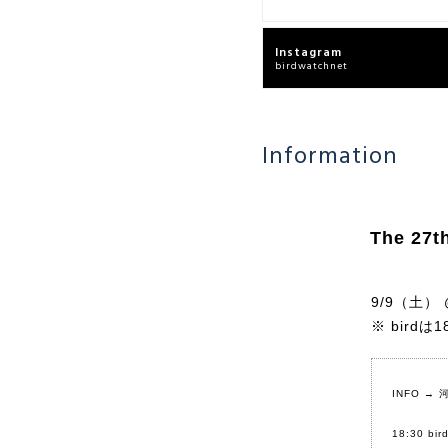
Instagram
birdwatchnet
Information
The 27t
9/9（土）
※ birdは1
INFO →
河
18:30 bir