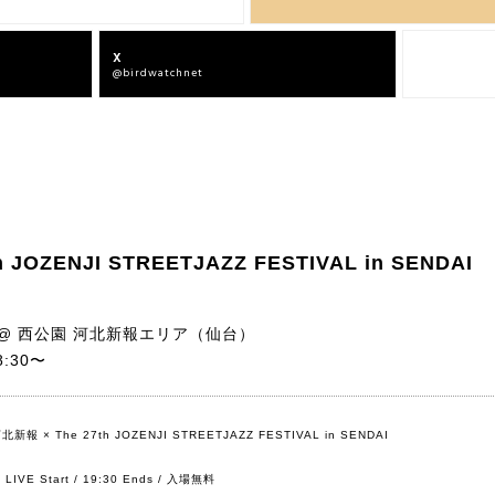
X
Facebook
@birdwatchnet
bird offcial
h JOZENJI STREETJAZZ FESTIVAL in SENDAI
 @ 西公園 河北新報エリア（仙台）
8:30〜
北新報 × The 27th JOZENJI STREETJAZZ FESTIVAL in SENDAI
d LIVE Start / 19:30 Ends / 入場無料