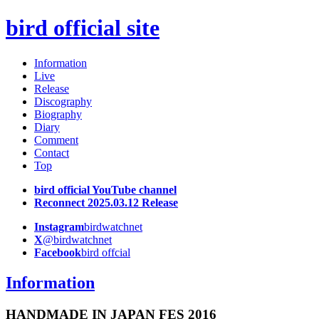
bird official site
Information
Live
Release
Discography
Biography
Diary
Comment
Contact
Top
bird official YouTube channel
Reconnect 2025.03.12 Release
Instagram
birdwatchnet
X
@birdwatchnet
Facebook
bird offcial
Information
HANDMADE IN JAPAN FES 2016