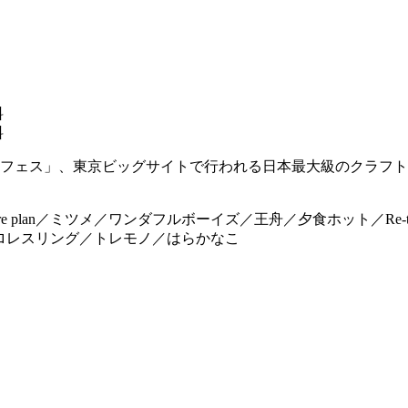
料
料
フェス」、東京ビッグサイトで行われる日本最大級のクラフト
ture plan／ミツメ／ワンダフルボーイズ／王舟／夕食ホット／Re-tr
DDTプロレスリング／トレモノ／はらかなこ