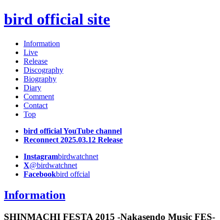
bird official site
Information
Live
Release
Discography
Biography
Diary
Comment
Contact
Top
bird official YouTube channel
Reconnect 2025.03.12 Release
Instagram
birdwatchnet
X
@birdwatchnet
Facebook
bird offcial
Information
SHINMACHI FESTA 2015 -Nakasendo Music FES-