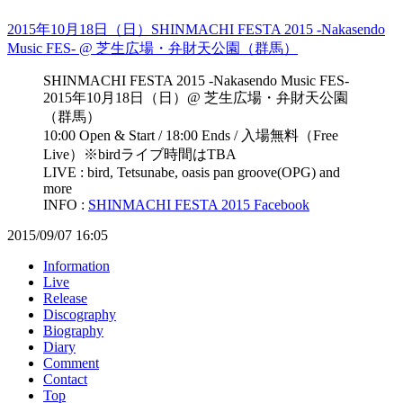
2015年10月18日（日）SHINMACHI FESTA 2015 -Nakasendo
Music FES- @ 芝生広場・弁財天公園（群馬）
SHINMACHI FESTA 2015 -Nakasendo Music FES-
2015年10月18日（日）@ 芝生広場・弁財天公園
（群馬）
10:00 Open & Start / 18:00 Ends / 入場無料（Free
Live）※birdライブ時間はTBA
LIVE : bird, Tetsunabe, oasis pan groove(OPG) and
more
INFO :
SHINMACHI FESTA 2015 Facebook
2015/09/07 16:05
Information
Live
Release
Discography
Biography
Diary
Comment
Contact
Top