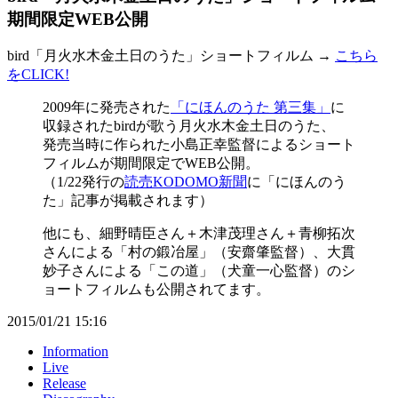
期間限定WEB公開
bird「月火水木金土日のうた」ショートフィルム →
こちら
をCLICK!
2009年に発売された
「にほんのうた 第三集」
に
収録されたbirdが歌う月火水木金土日のうた、
発売当時に作られた小島正幸監督によるショート
フィルムが期間限定でWEB公開。
（1/22発行の
読売KODOMO新聞
に「にほんのう
た」記事が掲載されます）
他にも、細野晴臣さん＋木津茂理さん＋青柳拓次
さんによる「村の鍛冶屋」（安齋肇監督）、大貫
妙子さんによる「この道」（犬童一心監督）のシ
ョートフィルムも公開されてます。
2015/01/21 15:16
Information
Live
Release