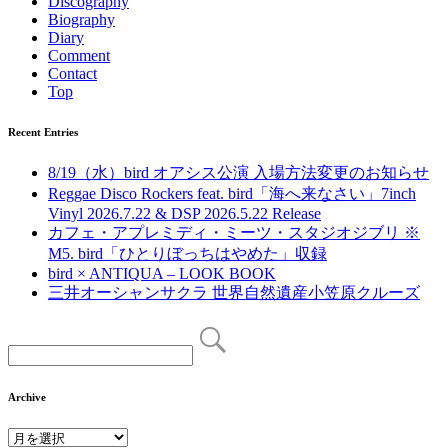
Discography
Biography
Diary
Comment
Contact
Top
Recent Entries
8/19（水）bird オアシス公演 入場方法変更のお知らせ
Reggae Disco Rockers feat. bird「海へ来なさい」7inch
Vinyl 2026.7.22 & DSP 2026.5.22 Release
カフェ・アプレミディ・ミーツ・スタジオジブリ ※
M5. bird「ひとりぼっちはやめた」収録
bird × ANTIQUA – LOOK BOOK
三井オーシャンサクラ 世界自然遺産小笠原クルーズ
Archive