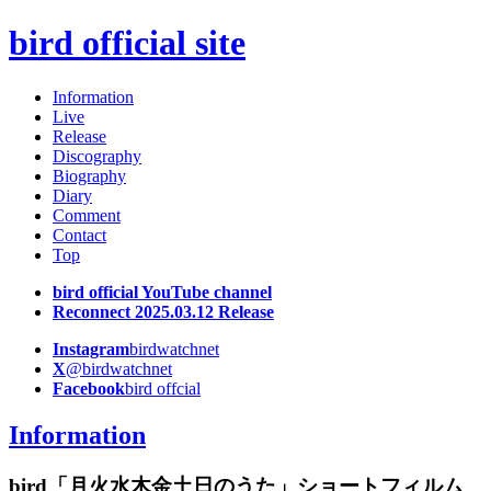
bird official site
Information
Live
Release
Discography
Biography
Diary
Comment
Contact
Top
bird official YouTube channel
Reconnect 2025.03.12 Release
Instagram
birdwatchnet
X
@birdwatchnet
Facebook
bird offcial
Information
bird「月火水木金土日のうた」ショートフィルム