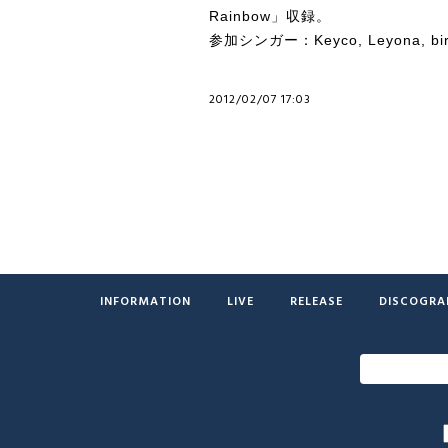
Rainbow」収録。
参加シンガー：
Keyco
,
Leyona
, b
2012/02/07 17:03
INFORMATION
LIVE
RELEASE
DISCOGRA