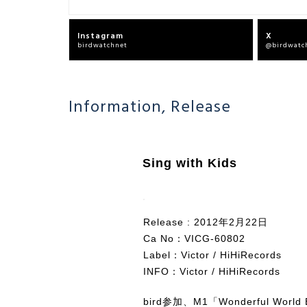
Instagram
X
birdwatchnet
@birdwatc
Information
,
Release
Sing with Kids
Release : 2012年2月22日
Ca No：VICG-60802
Label：
Victor
/
HiHiRecords
INFO：
Victor
/
HiHiRecords
bird参加、M1「Wonderful World 