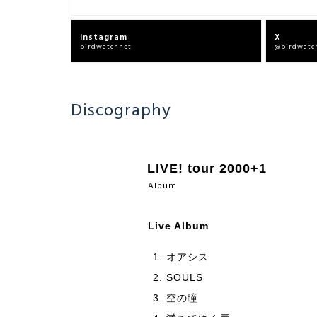
Instagram
X
birdwatchnet
@birdwatc
Discography
LIVE! tour 2000+1
Album
Live Album
オアシス
SOULS
空の瞳