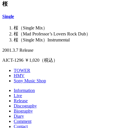
桜
Single
桜（Single Mix）
桜（Mad Professor’s Lovers Rock Dub）
桜（Single Mix）Instrumental
2001.3.7 Release
AICT-1296 ￥1,020（税込）
TOWER
HMV
Sony Music Shop
Information
Live
Release
Discography
Biography
Diary
Comment
Contact