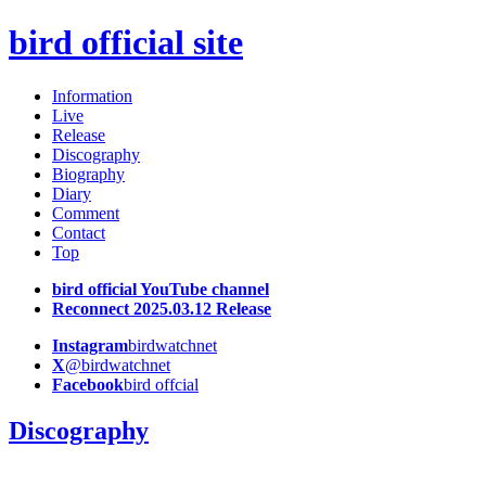
bird official site
Information
Live
Release
Discography
Biography
Diary
Comment
Contact
Top
bird official YouTube channel
Reconnect 2025.03.12 Release
Instagram
birdwatchnet
X
@birdwatchnet
Facebook
bird offcial
Discography