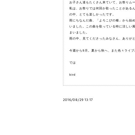
お子さん達もたくさん来ていて、お祭りム
私は、お祭りでは何回か歌ったことがある
の中、とても楽しかったです。
雨にちなんだ曲、
「よろこびの種」
から始
いました。この曲を歌っている時に涼しい
まいました。
雨の中、見てくださったみなさん、ありが
今週から9月。夏から秋へ、
また色々ライブ
では
bird
2016/08/29 13:17