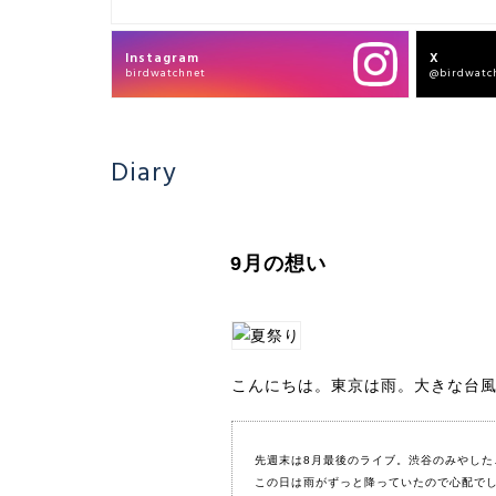
Instagram
X
birdwatchnet
@birdwatc
Diary
9月の想い
こんにちは。東京は雨。大きな台
先週末は8月最後のライブ。
渋谷のみやした
この日は雨がずっと降っていたので心配で