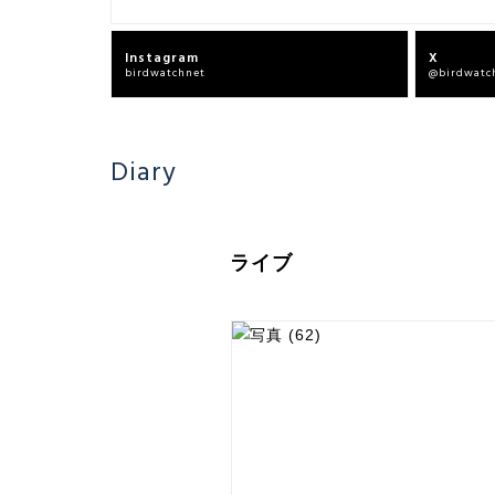
Instagram
X
birdwatchnet
@birdwatc
Diary
ライブ