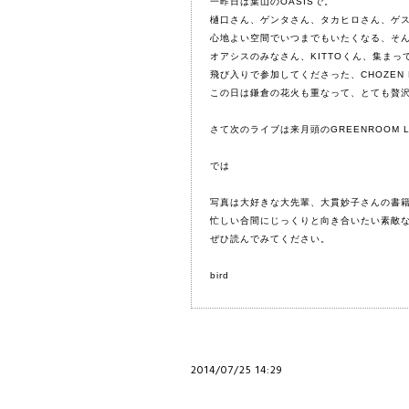
一昨日は葉山のOASISで。
樋口さん、ゲンタさん、タカヒロさん、ゲス
心地よい空間でいつまでもいたくなる、そ
オアシスのみなさん、KITTOくん、集ま
飛び入りで参加してくださった、CHOZEN
この日は鎌倉の花火も重なって、とても贅
さて次のライブは来月頭のGREENROOM 
では
写真は大好きな大先輩、大貫妙子さんの書
忙しい合間にじっくりと向き合いたい素敵
ぜひ読んでみてください。
bird
2014/07/25 14:29