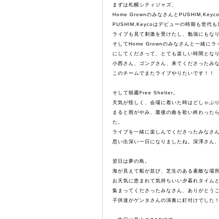
まずは札幌シティジャズ、
Home GrownのみなさんとPUSHIM,K
PUSHIM,Keycoはデビューの時期も
ライブも見て刺激を受けたし、勉強にもなり
そしてHome Grownのみなさんと一緒
にしてくださって、とても楽しい時間とな
小西さん、ゴングさん、来てくださったみ
このチームでまたライブやりたいです！！
そして朝霧Free Shelter。
天気が怪しく、会場に着いた時はどしゃぶ
まると雨がやみ、最後の曲を歌い終わった
た。
ライブを一緒に楽しんでくださったみなさ
思い出深い一日になりましたね。深澤さん
翌日は夢の島。
海が見えて船が並び、芝生のある素敵な場
お天気に恵まれて気持ちいい夕暮れタイム
集まってくださったみなさん、ありがとう
子供達がゲンタさんの演奏に釘付けでした