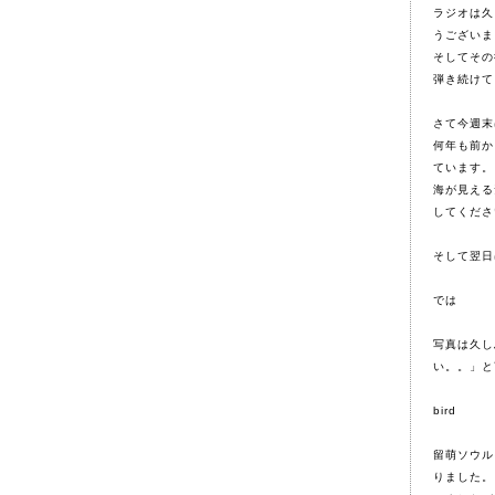
ラジオは久
うございま
そしてその
弾き続けて
さて
今週末
何年も前か
ています。
海が見える
してくださ
そして翌日
では
写真は久し
い。。」と
bird
留萌ソウル
りました。