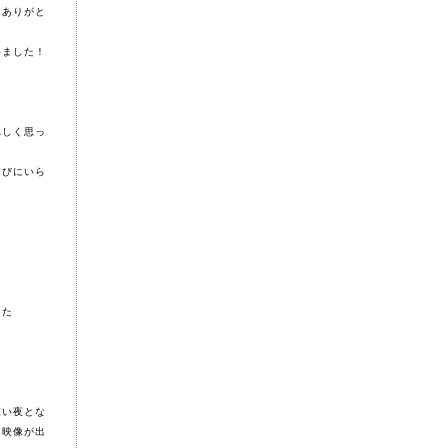
んありがと
いました！
れしく思っ
遊びにいら
した
深い夜とな
る映像が出