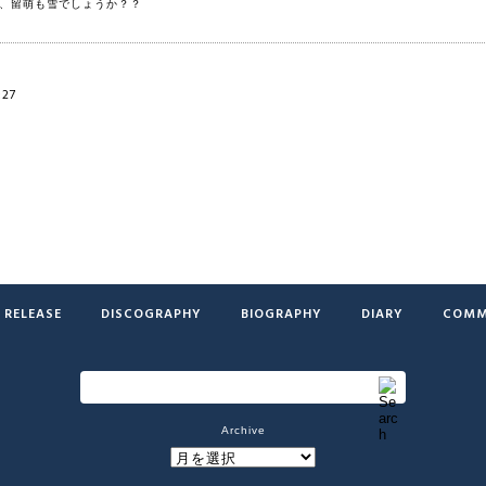
、留萌も雪でしょうか？？
:27
RELEASE
DISCOGRAPHY
BIOGRAPHY
DIARY
COMM
Archive