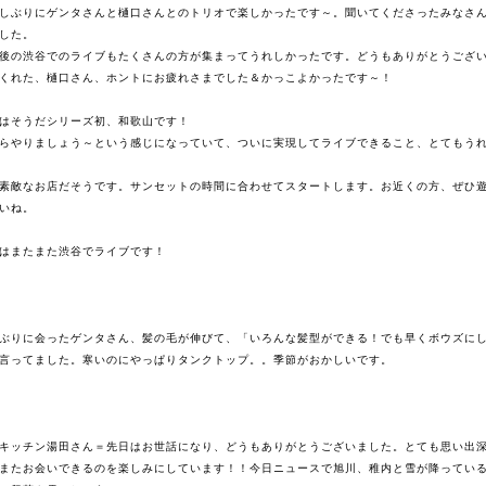
しぶりにゲンタさんと樋口さんとのトリオで楽しかったです～。聞いてくださったみなさ
した。
後の渋谷でのライブもたくさんの方が集まってうれしかったです。どうもありがとうござ
くれた、樋口さん、ホントにお疲れさまでした＆かっこよかったです～！
はそうだシリーズ初、和歌山です！
らやりましょう～という感じになっていて、ついに実現してライブできること、とてもう
素敵なお店
だそうです。サンセットの時間に合わせてスタートします。お近くの方、ぜひ
いね。
は
またまた渋谷でライブ
です！
ぶりに会ったゲンタさん、髪の毛が伸びて、「いろんな髪型ができる！でも早くボウズに
言ってました。寒いのにやっぱりタンクトップ。。季節がおかしいです。
キッチン湯田さん＝先日はお世話になり、どうもありがとうございました。とても思い出
またお会いできるのを楽しみにしています！！今日ニュースで旭川、稚内と雪が降ってい