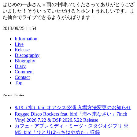
はじめの一歩さん＝雨の中聞いてくださってありがとうござ
いました！そういっていただけるとホントうれしいです。ま
た仙台でライブできるようがんばります！
2013/09/25 11:54
Information
Live
Release
Discography
Biography
Diary
Comment
Contact
Top
Recent Entries
8/19（水）bird オアシス公演 入場方法変更のお知らせ
Reggae Disco Rockers feat. bird「海へ来なさい」7inch
Vinyl 2026.7.22 & DSP 2026.5.22 Release
カフェ・アプレミディ・ミーツ・スタジオジブリ ※
M5. bird「ひとりぼっちはやめた」収録