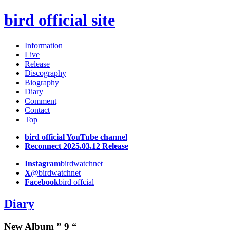
bird official site
Information
Live
Release
Discography
Biography
Diary
Comment
Contact
Top
bird official YouTube channel
Reconnect 2025.03.12 Release
Instagram
birdwatchnet
X
@birdwatchnet
Facebook
bird offcial
Diary
New Album ” 9 “