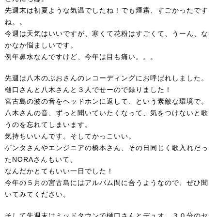
先週末は初夏ような気温でしたね！でも煙霧、すごかったです
ね。。
今週は天気はいいですが、寒くて花粉はすごくて、うーん、な
かなか悩ましいです。
例年鼻水なんですけど、今年は目も痛い。。。
先週は
八木のぶお
さんのレコーディングにお呼ばれしました。
樋口さん
と八木さんと３人でせーので録りました！
宮古島の波の音をヘッドホンに返して、という素敵な環境で。
八木さんの音、ずっと聞いていたくなって、気をつけないと歌
うのを忘れてしまいます。
気持ちいいんです。そしてかっこいい。
ゲンタさん
や
エンジニアの橋本さん
、その日同じく歌入れだっ
た
NORA
さんもいて、
なんだかとてもいい一日でした！
今年の５月の宮古島にはアルバム間に合うようなので、ぜひ聞
いてみてください。
そして先週末はミッドタウンで樋口さんとデュオ。３０分のセ