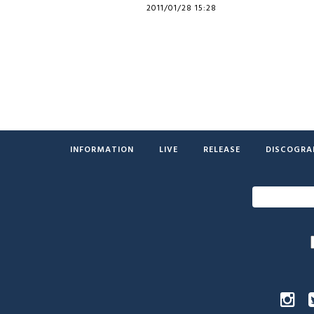
2011/01/28 15:28
INFORMATION
LIVE
RELEASE
DISCOGRA