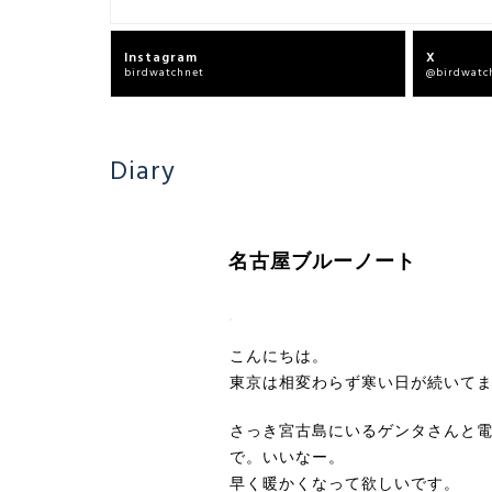
Instagram
X
birdwatchnet
@birdwatc
Diary
名古屋ブルーノート
こんにちは。
東京は相変わらず寒い日が続いて
さっき宮古島にいるゲンタさんと
で。いいなー。
早く暖かくなって欲しいです。