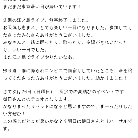
まだまだ東京暑い日が続いています！
先週の
江ノ島ライブ
、無事終了しました。
お天気も恵まれ、とても楽しい一日になりました。参加してく
ださったみなさんありがとうございました。
みなさんと一緒に踊ったり、歌ったり、夕陽がきれいだった
り、いい一日でした。
また江ノ島でライブやりたいなあ。
帰り道、雨に降られコンビニで雨宿りしていたところ、傘を譲
ってくださった方ありがとうございました。助かりました！
さて次は
26日（日曜日）、所沢での夏結びのイベント
です。
樋口さん
とのデュオとなります。
かなりまったりセットになると思いますので、まーったりした
い方ぜひ！
この感じだとまだ暑いかな？？明日は樋口さんとリハーサルで
す。