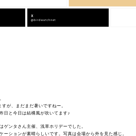
X
Facebook
@birdwatchnet
bird offcial
。
ますが、まだまだ暑いですねー。
昨日と今日は結構風が吹いてます♪
はゲンタさん主催、浅草ホリデーでした。
ケーションが素晴らしいです。写真は会場から外を見た感じ。