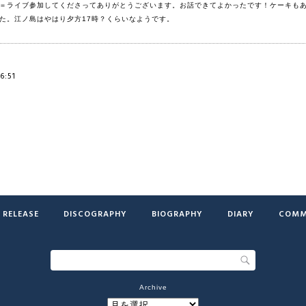
＝ライブ参加してくださってありがとうございます。お話できてよかったです！ケーキも
た。江ノ島はやはり夕方17時？くらいなようです。
6:51
RELEASE
DISCOGRAPHY
BIOGRAPHY
DIARY
COMM
Archive