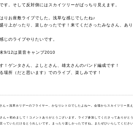
です。そして反対側にはスカイツリーがばっちり見えます。
はりお座敷ライブでした。浅草な感じでしたね♪
盛り上がったり、楽しかったです！来てくださったみなさん、あり
感じのライブやりたいです。
末
9/12は菜音キャンプ2010
す！ゲンタさん、よしとさん、雄太さんのバンド編成です！
る場所（だと思います）でのライブ、楽しみです！
hunさん＝浅草ホリデーのフライヤー、かなりレトロでしたよね〜。会場からスカイツリー見
さん＝初めまして！コメントありがとうございます。ライブ参加してくださってありがと
言っていただけるとうれしいです。まったり楽しかったですね。またぜひいらしてください