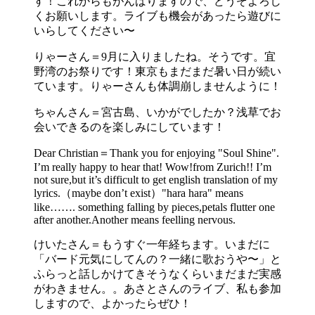
す！これからもがんばりますので、どうぞよろし
くお願いします。ライブも機会があったら遊びに
いらしてください〜
りゃーさん＝9月に入りましたね。そうです。宜
野湾のお祭りです！東京もまだまだ暑い日が続い
ています。りゃーさんも体調崩しませんように！
ちゃんさん＝宮古島、いかがでしたか？浅草でお
会いできるのを楽しみにしています！
Dear Christian＝Thank you for enjoying "Soul Shine".
I’m really happy to hear that! Wow!from Zurich!! I’m
not sure,but it’s difficult to get english translation of my
lyrics.（maybe don’t exist）"hara hara" means
like……. something falling by pieces,petals flutter one
after another.Another means feelling nervous.
けいたさん＝もうすぐ一年経ちます。いまだに
「バード元気にしてんの？一緒に歌おうや〜」と
ふらっと話しかけてきそうなくらいまだまだ実感
がわきません。。あさとさんのライブ、私も参加
しますので、よかったらぜひ！