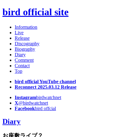
bird official site
Information
Live
Release
Discography
Biography
Diary
Comment
Contact
Top
bird official YouTube channel
Reconnect 2025.03.12 Release
Instagram
birdwatchnet
X
@birdwatchnet
Facebook
bird offcial
Diary
お座敷ライブ？