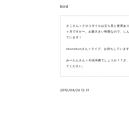
bird
さこさん＝クロコダイルは立ち見と座席あ
ヶ月ですか〜。お腹大きい時期なので、し
ています！
shunshunさん＝ライブ、お待ちしてい
みーたんさん＝今頃沖縄でしょうか？？ざ
てください。
2010/04/26 12:31