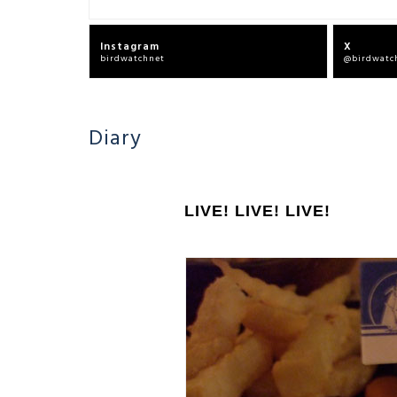
Instagram
X
birdwatchnet
@birdwatc
Diary
LIVE! LIVE! LIVE!